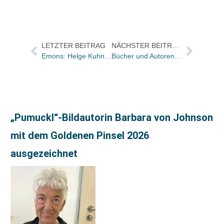
LETZTER BEITRAG
NÄCHSTER BEITRAG
Emons: Helge Kuhnert neuer Leiter der Verlagsherstellung
Bücher und Autoren heute in den Feuilletons – und Abbas Khider sieht die Welt in eine Psychiatrie verwandelt
„Pumuckl“-Bildautorin Barbara von Johnson
mit dem Goldenen Pinsel 2026
ausgezeichnet