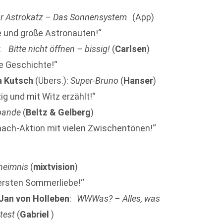
r Astrokatz – Das Sonnensystem
(App)
ne und große Astronauten!“
:
Bitte nicht öffnen – bissig!
(
Carlsen
)
ge Geschichte!“
a Kutsch
(Übers.):
Super-Bruno
(
Hanser
)
ig und mit Witz erzählt!“
lbande
(
Beltz & Gelberg
)
mach-Aktion mit vielen Zwischentönen!“
heimnis
(
mixtvision
)
ersten Sommerliebe!“
Jan von Holleben
:
WWWas? – Alles, was
test
(
Gabriel
)