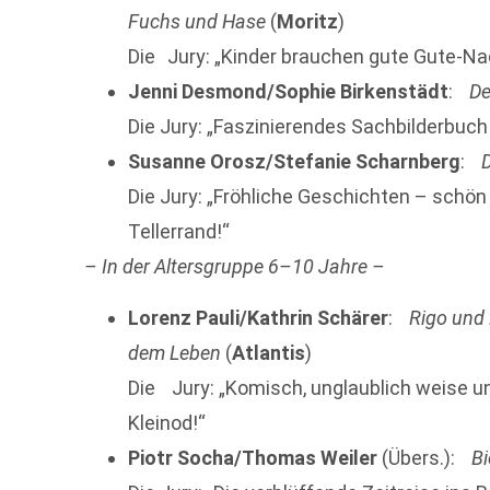
Fuchs und Hase
(
Moritz
)
Die Jury: „Kinder brauchen gute Gute-Nac
Jenni Desmond/Sophie Birkenstädt
:
De
Die Jury: „Faszinierendes Sachbilderbu
Susanne Orosz/Stefanie Scharnberg
:
Die Jury: „Fröhliche Geschichten – schön
Tellerrand!“
– In der Altersgruppe 6–10 Jahre –
Lorenz Pauli/Kathrin Schärer
:
Rigo und
dem Leben
(
Atlantis
)
Die Jury: „Komisch, unglaublich weise u
Kleinod!“
Piotr Socha/Thomas Weiler
(Übers.):
B