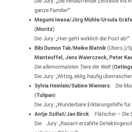
Die Jury: „Die verblüffende Zeitreise ins 
ganze Familie!“
Megumi Iwasa/Jörg Mühle
/
Ursula Gräf
(
Moritz
)
Die Jury: „Hier geht wirklich die Post ab!“
Bibi Dumon Tak
/
Meike Blatnik
(Übers.)/
Manteuffel, Jens
Wawrczeck
, Peter Ka
Die allernormalsten Tiere der Welt
(
Oeting
Die Jury: „Witzig, eklig, häufig überrasch
Sylvia Heinlein/Sabine Wiemers
:
Die Mu
(
Tulipan
)
Die Jury: „Wunderbare Erklärungshilfe für
Antje Szillat/Jan Birck
:
Flätscher – Die 
Die Jury: „Rasant erzählte Detektivgesc