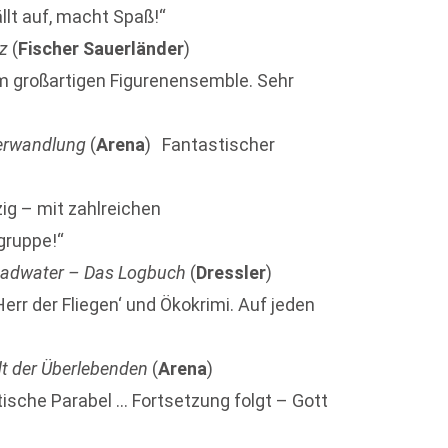
llt auf, macht Spaß!“
ez
(
Fischer Sauerländer
)
em großartigen Figurenensemble. Sehr
erwandlung
(
Arena
) Fantastischer
ig – mit zahlreichen
gruppe!“
adwater – Das Logbuch
(
Dressler
)
err der Fliegen‘ und Ökokrimi. Auf jeden
dt der Überlebenden
(
Arena
)
ische Parabel … Fortsetzung folgt – Gott