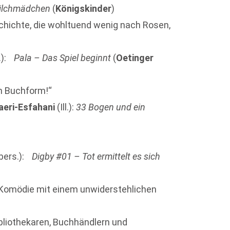
ilchmädchen
(
Königskinder
)
chichte, die wohltuend wenig nach Rosen,
.):
Pala – Das Spiel beginnt
(
Oetinger
in Buchform!“
aeri-Esfahani
(Ill.):
33 Bogen und ein
bers.):
Digby #01 – Tot ermittelt es sich
i-Komödie mit einem unwiderstehlichen
bliothekaren, Buchhändlern und