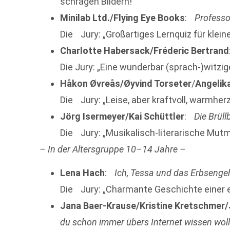
schrägen Bildern!“
Minilab Ltd./Flying Eye Books
:
Professo
Die Jury: „Großartiges Lernquiz für klei
Charlotte Habersack/Fréderic Bertrand
Die Jury: „Eine wunderbar (sprach-)witzi
Håkon Øvreås/Øyvind Torseter
/
Angelik
Die Jury: „Leise, aber kraftvoll, warmherz
Jörg Isermeyer/Kai Schüttler
:
Die Brül
Die Jury: „Musikalisch-literarische Mut
– In der Altersgruppe 10–14 Jahre –
Lena Hach
:
Ich, Tessa und das Erbsenge
Die Jury: „Charmante Geschichte einer 
Jana Baer-Krause/Kristine Kretschmer/
du schon immer übers Internet wissen woll