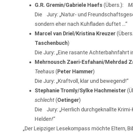
G.R. Gremin/Gabriele Haefs
(Übers.):
M
Die Jury: „Natur- und Freundschaftsges
sondern eher nach Kuhfladen duftet …“
Marcel van Driel/Kristina Kreuzer
(Übers
Taschenbuch
)
Die Jury: „Eine rasante Achterbahnfahrt 
Mehrnousch Zaeri-Esfahani/Mehrdad Z
Teehaus
(
Peter Hammer
)
Die Jury: „Kraftvoll, klar und bewegend!“
Stephanie Tromly/Sylke Hachmeister
(Ü
schlecht
(
Oetinger
)
Die Jury: „Herrlich durchgeknallte Krim
Helden!“
„Der Leipziger Lesekompass möchte Eltern, Bi