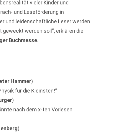
ensrealität vieler Kinder und
prach- und Leseförderung in
er und leidenschaftliche Leser werden
t geweckt werden soll“, erklären die
iger Buchmesse
.
eter Hammer
)
Physik für die Kleinsten!“
urger
)
n könnte nach dem x-ten Vorlesen
tenberg
)