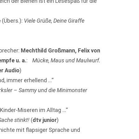
Reich der Bienen ist ein Lesespaß für die
e
(Übers.):
Viele Grüße, Deine Giraffe
Sprecher:
Mechthild Großmann,
Felix von
empfe u. a.
:
Mücke, Maus und Maulwurf.
er Audio
)
end, immer erhellend …“
rksler – Sammy und die Minimonster
 Kinder-Miseren im Alltag …“
Sache stinkt!
(
dtv junior
)
hichte mit flapsiger Sprache und