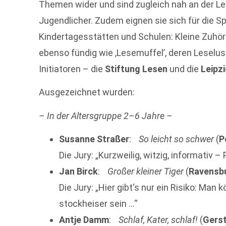
Themen wider und sind zugleich nah an der Leb
Jugendlicher. Zudem eignen sie sich für die S
Kindertagesstätten und Schulen: Kleine Zuhör
ebenso fündig wie ,Lesemuffel’, deren Leselus
Initiatoren – die
Stiftung Lesen
und die
Leipz
Ausgezeichnet wurden:
– In der Altersgruppe 2–6 Jahre –
Susanne Straßer
:
So leicht so schwer
(
P
Die Jury: „Kurzweilig, witzig, informativ – 
Jan Birck
:
Großer kleiner Tiger
(
Ravensb
Die Jury: „Hier gibt‘s nur ein Risiko: Ma
stockheiser sein …“
Antje Damm
:
Schlaf, Kater, schlaf!
(
Gers