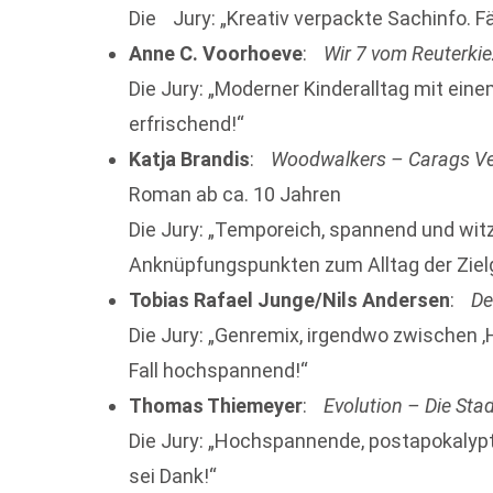
Die Jury: „Kreativ verpackte Sachinfo. Fä
Anne C. Voorhoeve
:
Wir 7 vom Reuterki
Die Jury: „Moderner Kinderalltag mit ein
erfrischend!“
Katja Brandis
:
Woodwalkers – Carags V
Roman ab ca. 10 Jahren
Die Jury: „Temporeich, spannend und witz
Anknüpfungspunkten zum Alltag der Ziel
Tobias Rafael Junge/Nils Andersen
:
De
Die Jury: „Genremix, irgendwo zwischen ‚H
Fall hochspannend!“
Thomas Thiemeyer
:
Evolution – Die Sta
Die Jury: „Hochspannende, postapokalypt
sei Dank!“