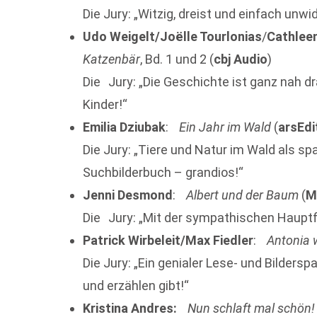
Die Jury: „Witzig, dreist und einfach unwid
Udo Weigelt/Joëlle Tourlonias
/
Cathlee
Katzenbär
, Bd. 1 und 2 (
cbj Audio
)
Die Jury: „Die Geschichte ist ganz nah dr
Kinder!“
Emilia Dziubak
:
Ein Jahr im Wald
(
arsEdi
Die Jury: „Tiere und Natur im Wald als s
Suchbilderbuch – grandios!“
Jenni Desmond
:
Albert und der Baum
(
M
Die Jury: „Mit der sympathischen Hauptf
Patrick Wirbeleit/Max Fiedler
:
Antonia 
Die Jury: „Ein genialer Lese- und Bildersp
und erzählen gibt!“
Kristina Andres:
Nun schlaft mal schön!