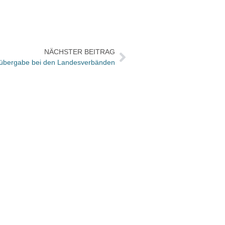
NÄCHSTER BEITRAG
lübergabe bei den Landesverbänden
Kerst