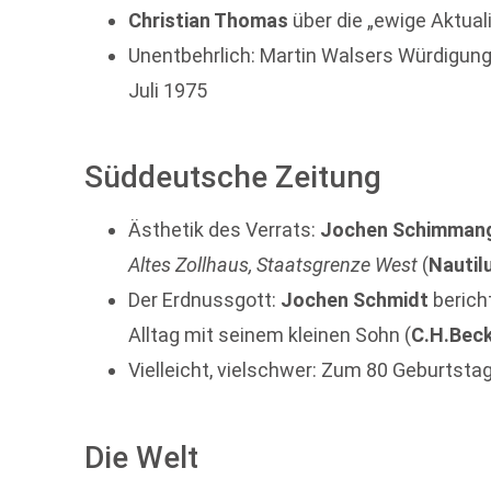
Christian Thomas
über die „ewige Aktual
Unentbehrlich: Martin Walsers Würdigun
Juli 1975
Süddeutsche Zeitung
Ästhetik des Verrats:
Jochen Schimman
Altes Zollhaus, Staatsgrenze West
(
Nautil
Der Erdnussgott:
Jochen Schmidt
berich
Alltag mit seinem kleinen Sohn (
C.H.Bec
Vielleicht, vielschwer: Zum 80 Geburtsta
Die Welt