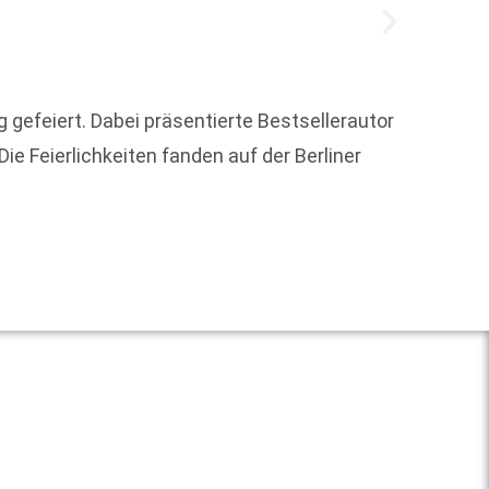
gefeiert. Dabei präsentierte Bestsellerautor
Die Bu
ie Feierlichkeiten fanden auf der Berliner
tradit
Pfälzer
Weit