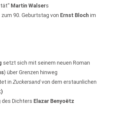
ität“
Martin Walser
s
g zum 90. Geburtstag von
Ernst Bloch
im
g
setzt sich mit seinem neuen Roman
us
) über Grenzen hinweg
tet in
Zuckersand
von dem erstaunlichen
k)
g des Dichters
Elazar Benyoëtz