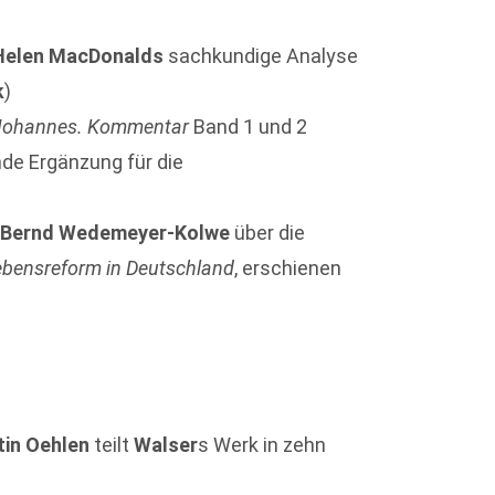
Helen MacDonalds
sachkundige Analyse
k
)
 Johannes. Kommentar
Band 1 und 2
de Ergänzung für die
n
Bernd Wedemeyer-Kolwe
über die
ebensreform in Deutschland
, erschienen
tin Oehlen
teilt
Walser
s Werk in zehn