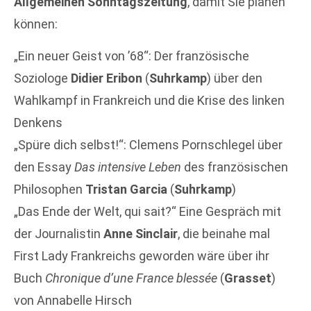
Allgemeinen Sonntagszeitung
, damit Sie planen
können:
„Ein neuer Geist von ’68“: Der französische
Soziologe
Didier Eribon
(
Suhrkamp
) über den
Wahlkampf in Frankreich und die Krise des linken
Denkens
„Spüre dich selbst!“: Clemens Pornschlegel über
den Essay
Das intensive Leben
des französischen
Philosophen
Tristan Garcia
(
Suhrkamp
)
„Das Ende der Welt, qui sait?“ Eine Gespräch mit
der Journalistin
Anne Sinclair
, die beinahe mal
First Lady Frankreichs geworden wäre über ihr
Buch
Chronique d’une France blessée
(
Grasset
)
von Annabelle Hirsch