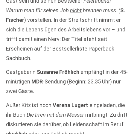
Gast sein und seinen Bestseller
Feierabend!
Warum man für seinen Job
nicht
brennen muss (
S.
Fischer
) vorstellen. In der Streitschrift nimmt er
sich die Lebenslügen des Arbeitslebens vor – und
trifft damit einen Nerv: Der Titel steht seit
Erscheinen auf der Bestsellerliste Paperback
Sachbuch.
Gastgeberin
Susanne Fröhlich
empfängt in der 45-
minütigen
MDR
-Sendung (Beginn: 23.35 Uhr) nur
zwei Gäste.
Außer Kitz ist noch
Verena Lugert
eingeladen, die
ihr Buch
Die Irren mit dem Messer
mitbringt. Zu dritt
diskutieren sie darüber, ob Leidenschaft im Beruf
glücklich oder unglücklich macht.