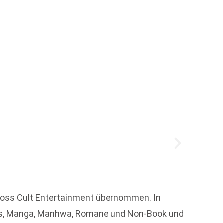
Vertri
Edel B
ross Cult Entertainment übernommen. In
Mit de
ics, Manga, Manhwa, Romane und Non-Book und
Reise