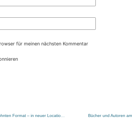
Browser für meinen nächsten Kommentar
onnieren
Versandbuchhändler tagten im gewohnten Format – in neuer Location: Berlin, Berlin …
Bücher und Autoren am 