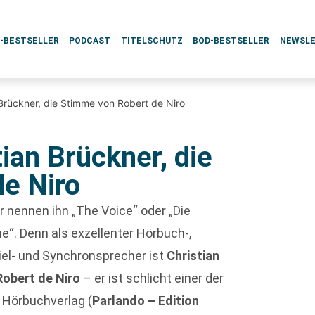
L-BESTSELLER
PODCAST
TITELSCHUTZ
BOD-BESTSELLER
NEWSL
 Brückner, die Stimme von Robert de Niro
tian Brückner, die
e Niro
 nennen ihn „The Voice“ oder „Die
“. Denn als exzellenter Hörbuch-,
iel- und Synchronsprecher ist
Christian
Robert de Niro
– er ist schlicht einer der
 Hörbuchverlag (
Parlando – Edition