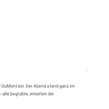
Vorgeb
t DuMont ein. Der Abend stand ganz im
lle begrüßte, erhielten die
Welche