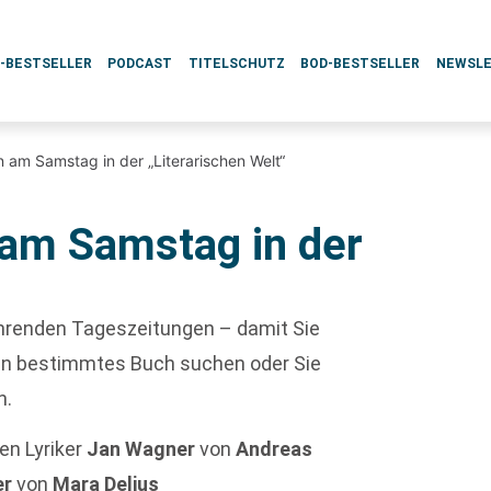
L-BESTSELLER
PODCAST
TITELSCHUTZ
BOD-BESTSELLER
NEWSL
 am Samstag in der „Literarischen Welt“
am Samstag in der
führenden Tageszeitungen – damit Sie
ein bestimmtes Buch suchen oder Sie
h.
en Lyriker
Jan Wagner
von
Andreas
er
von
Mara Delius