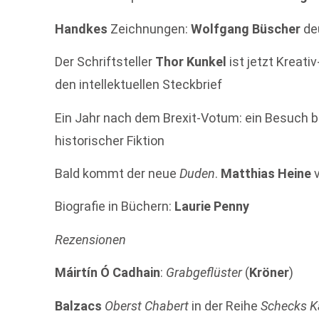
Handkes
Zeichnungen:
Wolfgang Büscher
deu
Der Schriftsteller
Thor Kunkel
ist jetzt Kreati
den intellektuellen Steckbrief
Ein Jahr nach dem Brexit-Votum: ein Besuch 
historischer Fiktion
Bald kommt der neue
Duden
.
Matthias Heine
v
Biografie in Büchern:
Laurie Penny
Rezensionen
Máirtín Ó Cadhain
:
Grabgeflüster
(
Kröner
)
Balzacs
Oberst Chabert
in der Reihe
Schecks 