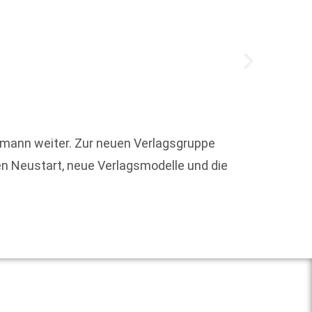
Der di
Buchge
ermann weiter. Zur neuen Verlagsgruppe
dotiert
en Neustart, neue Verlagsmodelle und die
Weit