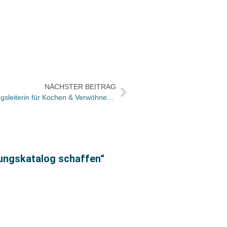
NÄCHSTER BEITRAG
GU: Stephanie Wenzel wieder Verlagsleiterin für Kochen & Verwöhnen-Programm
lungskatalog schaffen“
Veren