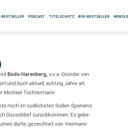
L-BESTSELLER
PODCAST
TITELSCHUTZ
BOD-BESTSELLER
NEWSL
)
ird
Bodo Harenberg,
u.v.a. Gründer von
ort
und
buch aktuell,
achtzig Jahre alt.
ter Michael Tochtermann:
eichte mich im südlichsten Süden Spaniens
ach Düsseldorf zurückkommen. Es gebe
rsäumen dürfe, gezeichnet von Hermann