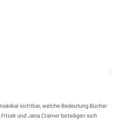
Annel
Zum 1.
Verlag
ialokal sichtbar, welche Bedeutung Bücher
Geschä
Fitzek und Jana Crämer beteiligen sich
Weit