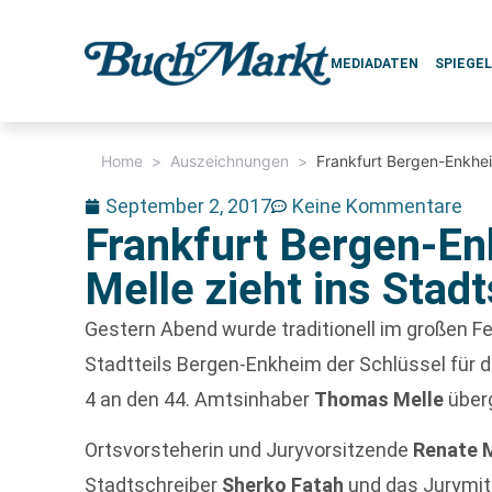
MEDIADATEN
SPIEGE
Home
>
Auszeichnungen
>
Frankfurt Bergen-Enkhei
September 2, 2017
Keine Kommentare
Frankfurt Bergen-E
Melle zieht ins Stad
Gestern Abend wurde traditionell im großen F
Stadtteils Bergen-Enkheim der Schlüssel für 
4 an den 44. Amtsinhaber
Thomas Melle
über
Ortsvorsteherin und Juryvorsitzende
Renate M
Stadtschreiber
Sherko Fatah
und das Jurymit