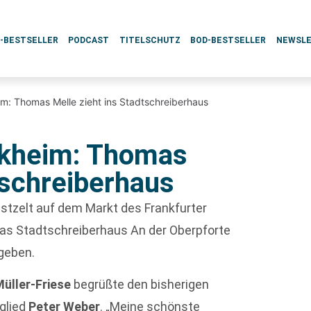
L-BESTSELLER
PODCAST
TITELSCHUTZ
BOD-BESTSELLER
NEWSL
m: Thomas Melle zieht ins Stadtschreiberhaus
nkheim: Thomas
tschreiberhaus
estzelt auf dem Markt des Frankfurter
das Stadtschreiberhaus An der Oberpforte
geben.
üller-Friese
begrüßte den bisherigen
glied
Peter Weber
. „Meine schönste