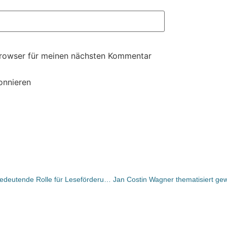
Browser für meinen nächsten Kommentar
onnieren
Michael Busch: „Buchhandel spielt bedeutende Rolle für Leseförderung bei Kindern“