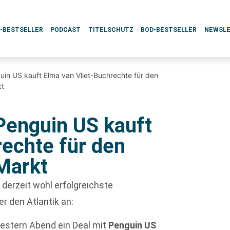
L-BESTSELLER
PODCAST
TITELSCHUTZ
BOD-BESTSELLER
NEWSL
uin US kauft Elma van Vliet-Buchrechte für den
kt
Penguin US kauft
rechte für den
Markt
l derzeit wohl erfolgreichste
r den Atlantik an:
gestern Abend ein Deal mit
Penguin US