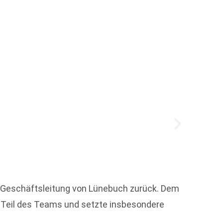
Münch
„Wer s
schrei
Denkma
ie Geschäftsleitung von Lünebuch zurück. Dem
e Teil des Teams und setzte insbesondere