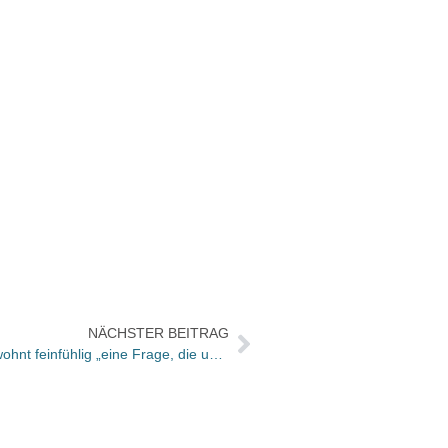
NÄCHSTER BEITRAG
Jan Costin Wagner thematisiert gewohnt feinfühlig „eine Frage, die uns alle verbindet“