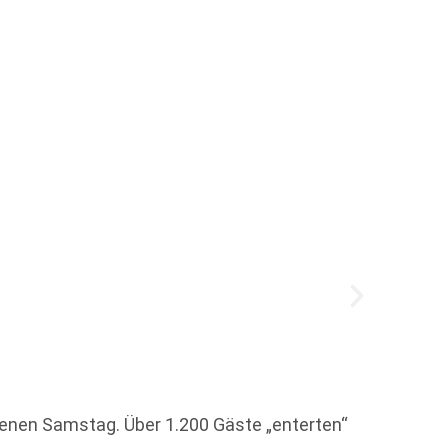
Edel 
Zum 1.
genen Samstag. Über 1.200 Gäste „enterten“
Dieser