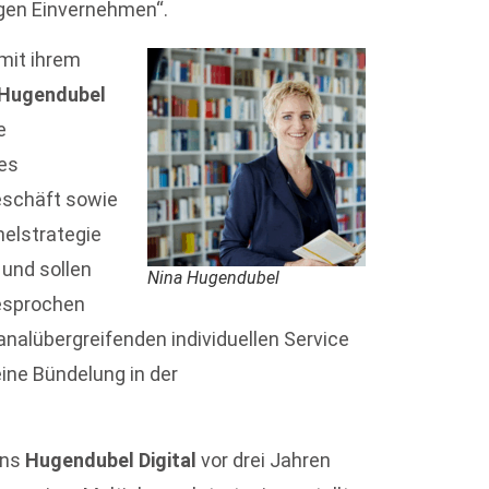
gen Einvernehmen“.
 mit ihrem
 Hugendubel
e
des
eschäft sowie
nelstrategie
und sollen
Nina Hugendubel
gesprochen
nalübergreifenden individuellen Service
eine Bündelung in der
ens
Hugendubel Digital
vor drei Jahren