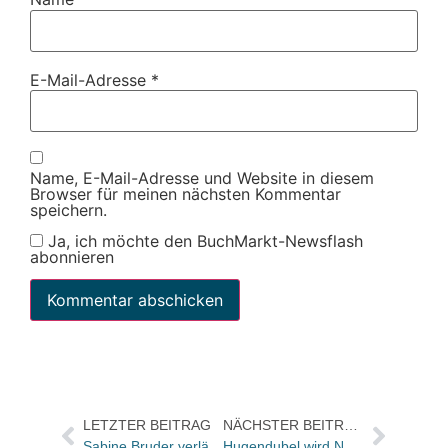
E-Mail-Adresse
*
Name, E-Mail-Adresse und Website in diesem
Browser für meinen nächsten Kommentar
speichern.
Ja, ich möchte den BuchMarkt-Newsflash
abonnieren
LETZTER BEITRAG
NÄCHSTER BEITRAG
Sabine Bruder verlässt den Hädecke Verlag
Hugendubel wird Novitäteneinkauf nur noch digital durchführen – „ausschließlich“ per VLB-TIX