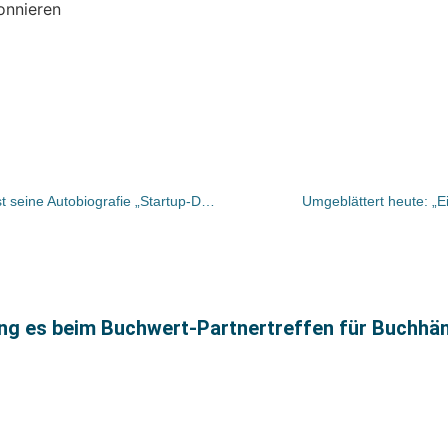
onnieren
Frank Thelen veröffentlicht im August seine Autobiografie „Startup-DNA. Hinfallen, aufstehen, die Welt verändern“
Umgeblättert heute: „E
ng es beim Buchwert‑Partnertreffen für Buchhän