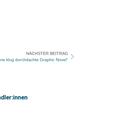
NÄCHSTER BEITRAG
ine klug durchdachte Graphic Novel“
dler:innen
30 Ja