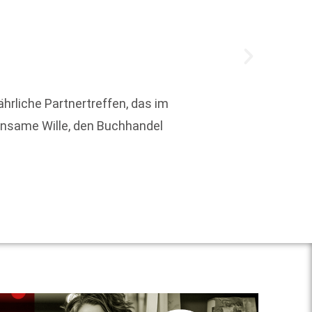
rliche Partnertreffen, das im
Nicola 
insame Wille, den Buchhandel
gespro
Weit