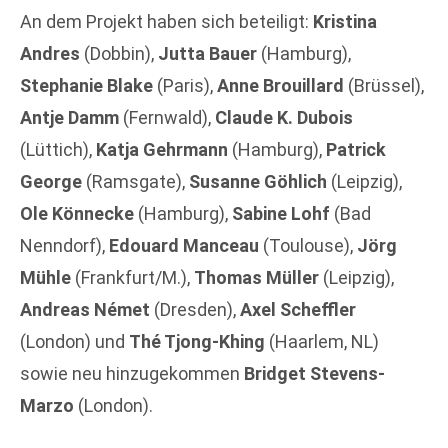
An dem Projekt haben sich beteiligt:
Kristina
Andres
(Dobbin),
Jutta Bauer
(Hamburg),
Stephanie Blake
(Paris),
Anne Brouillard
(Brüssel),
Antje Damm
(Fernwald),
Claude K. Dubois
(Lüttich),
Katja Gehrmann
(Hamburg),
Patrick
George
(Ramsgate),
Susanne Göhlich
(Leipzig),
Ole Könnecke
(Hamburg),
Sabine Lohf
(Bad
Nenndorf),
Edouard Manceau
(Toulouse),
Jörg
Mühle
(Frankfurt/M.),
Thomas Müller
(Leipzig),
Andreas Német
(Dresden),
Axel Scheffler
(London) und
Thé Tjong-Khing
(Haarlem, NL)
sowie neu hinzugekommen
Bridget Stevens-
Marzo
(London).