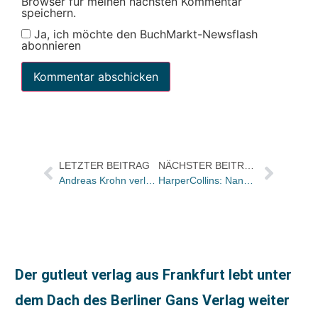
Browser für meinen nächsten Kommentar
speichern.
Ja, ich möchte den BuchMarkt-Newsflash
abonnieren
LETZTER BEITRAG
NÄCHSTER BEITRAG
Andreas Krohn verlässt Arvato zum Jahresende
HarperCollins: Nannette Elke wird zum 1. August neue Programmleiterin Sachbuch
Der gutleut verlag aus Frankfurt lebt unter
dem Dach des Berliner Gans Verlag weiter