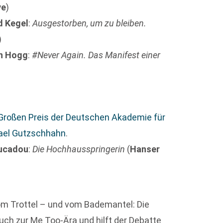
ve
)
d Kegel
:
Ausgestorben, um zu bleiben.
)
en Hogg
:
#Never Again. Das Manifest einer
Großen Preis der Deutschen Akademie für
hael Gutzschhahn
.
Lucadou
:
Die Hochhausspringerin
(
Hanser
vom Trottel – und vom Bademantel: Die
ch zur Me Too-Ära und hilft der Debatte