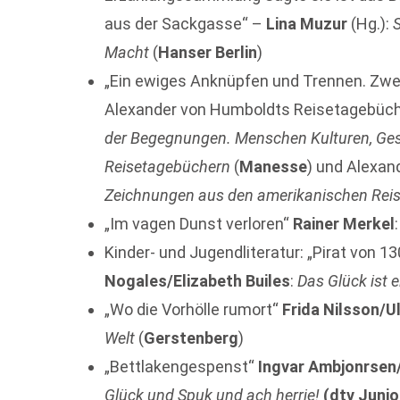
aus der Sackgasse“ –
Lina Muzur
(Hg.):
Macht
(
Hanser Berlin
)
„Ein ewiges Anknüpfen und Trennen. Zwei 
Alexander von Humboldts Reisetagebüc
der Begegnungen. Menschen Kulturen, Ge
Reisetagebüchern
(
Manesse
) und Alexan
Zeichnungen aus den amerikanischen Rei
„Im vagen Dunst verloren“
Rainer Merkel
Kinder- und Jugendliteratur: „Pirat von 1
Nogales/Elizabeth Builes
:
Das Glück ist e
„Wo die Vorhölle rumort“
Frida Nilsson/Ul
Welt
(
Gerstenberg
)
„Bettlakengespenst“
Ingvar Ambjonrsen
Glück und Spuk und ach herrje!
(dtv Junio