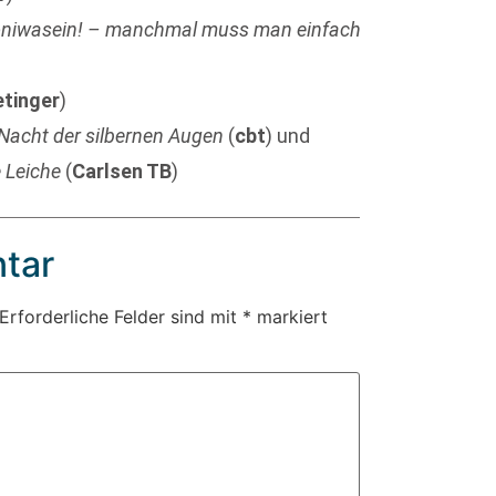
niwasein! – manchmal muss man einfach
tinger
)
e Nacht der silbernen Augen
(
cbt
) und
 Leiche
(
Carlsen TB
)
tar
Erforderliche Felder sind mit
*
markiert