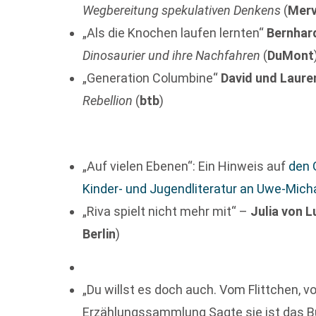
Wegbereitung spekulativen Denkens
(
Mer
„Als die Knochen laufen lernten“
Bernhar
Dinosaurier und ihre Nachfahren
(
DuMont
„Generation Columbine“
David und Laur
Rebellion
(
btb
)
„Auf vielen Ebenen“: Ein Hinweis auf
den 
Kinder- und Jugendliteratur an Uwe-Mic
„Riva spielt nicht mehr mit“ –
Julia von 
Berlin
)
„Du willst es doch auch. Vom Flittchen, 
Erzählungssammlung Sagte sie ist das Bu