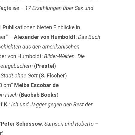
Sagte sie – 17 Erzählungen über Sex und
Publikationen bieten Einblicke in
her“ –
Alexander von Humboldt
:
Das Buch
schichten aus den amerikanischen
der von Humboldt:
Bilder-Welten. Die
setagebüchern
(
Prestel
)
:
Stadt ohne Gott
(
S. Fischer
)
30 cm“
Melba Escobar de
in Fisch
(
Baobab Books
)
f K.
:
Ich und Jagger gegen den Rest der
/Peter Schössow
:
Samson und Roberto –
r
)