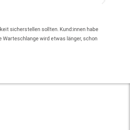
keit sicherstellen sollten. Kund:innen habe
Den Li
ie Warteschlange wird etwas länger, schon
Goldhor
poetis
Weit