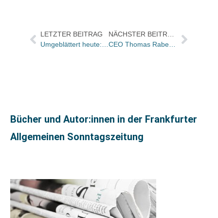
LETZTER BEITRAG
NÄCHSTER BEITRAG
Umgeblättert heute: „Ein reisender Schriftsteller und schreibender Kosmopolit“ – Zum Tod des Literaturnobelpreisträgers V.S.Naipaul
CEO Thomas Rabe: „Hochwertige Inhalte bilden das Herzstück unserer Geschäfte“
Bücher und Autor:innen in der Frankfurter
Allgemeinen Sonntagszeitung