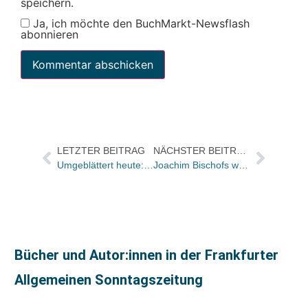
speichern.
Ja, ich möchte den BuchMarkt-Newsflash
abonnieren
LETZTER BEITRAG
NÄCHSTER BEITRAG
Umgeblättert heute: „Das Einzige, das beim Schreiben hilft, sind Zigaretten und Kaffee“ – Wolf Wondratschek über seinen Soundtrack des Lebens
Joachim Bischofs wird Vertriebsleiter Handel für die Verlage Beltz und Campus
Bücher und Autor:innen in der Frankfurter
Allgemeinen Sonntagszeitung