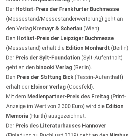
Der
Hotlist-Preis
der Frankfurter Buchmesse
(Messestand/Messestanderweiterung) geht an
den Verlag
Kremayr & Scheriau
(Wien).
Den
Hotlist-Preis
der Leipziger Buchmesse
(Messestand) erhält die
Edition Monhardt
(Berlin).
Der
Preis der Sylt-Foundation
(Sylt-Aufenthalt)
geht an den
binooki Verlag
(Berlin).
Den
Preis der Stiftung Bick
(Tessin-Aufenthalt)
erhält der
Elsinor Verlag
(Coesfeld).
Mit dem
Medienpartner-Preis des Freitag
(Print-
Anzeige im Wert von 2.300 Euro) wird die
Edition
Memoria
(Hürth) ausgezeichnet.
Der
Preis des Literaturhauses Hannover
(Einladung zu BuchLust 2019) geht an den
Nimbus