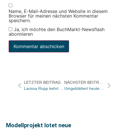
Name, E-Mail-Adresse und Website in diesem
Browser für meinen nächsten Kommentar
speichern.
Ja, ich möchte den BuchMarkt-Newsflash
abonnieren
LETZTER BEITRAG
NÄCHSTER BEITRAG
Larissa Rupp kehrt ins Lektoratsteam bei Thienemann-Esslinger zurück
Umgeblättert heute: Jörg Schröders autobiografisches Entblößungsbuch „Siegfried“
Modellprojekt lotet neue