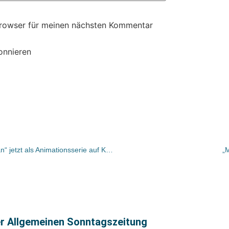
Browser für meinen nächsten Kommentar
onnieren
Loewe-Titel „Die Piraten von nebenan“ jetzt als Animationsserie auf KIKA
„M
er Allgemeinen Sonntagszeitung