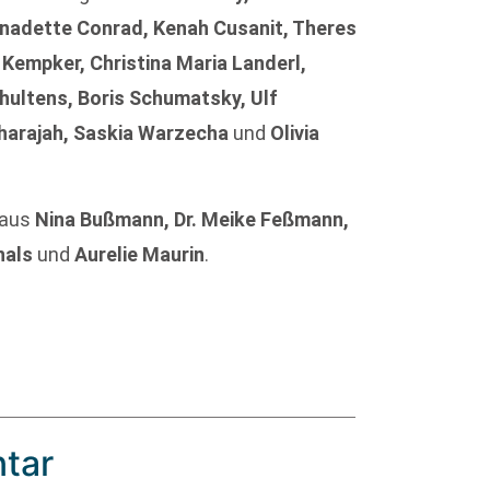
rnadette Conrad, Kenah Cusanit, Theres
 Kempker, Christina Maria Landerl,
chultens, Boris Schumatsky, Ulf
tharajah, Saskia Warzecha
und
Olivia
 aus
Nina Bußmann, Dr. Meike Feßmann,
hals
und
Aurelie Maurin
.
tar