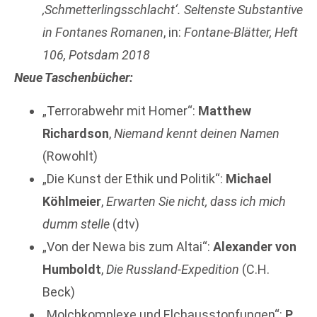
‚Schmetterlingsschlacht‘. Seltenste Substantive
in Fontanes Romanen
, in:
Fontane-Blätter, Heft
106, Potsdam 2018
Neue Taschenbücher:
„Terrorabwehr mit Homer“:
Matthew
Richardson
,
Niemand kennt deinen Namen
(Rowohlt)
„Die Kunst der Ethik und Politik“:
Michael
Köhlmeier
,
Erwarten Sie nicht, dass ich mich
dumm stelle
(dtv)
„Von der Newa bis zum Altai“:
Alexander von
Humboldt
,
Die Russland-Expedition
(C.H.
Beck)
„Molchkomplexe und Elchausstopfungen“:
P.