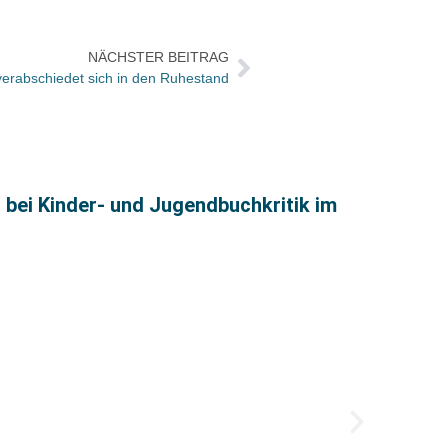
NÄCHSTER BEITRAG
erabschiedet sich in den Ruhestand
35 Ja
bei Kinder- und Jugendbuchkritik im