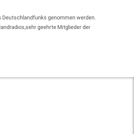
 des Deutschlandfunks genommen werden.
andradios,sehr geehrte Mitglieder der
Vor 35
verfolg
Weit