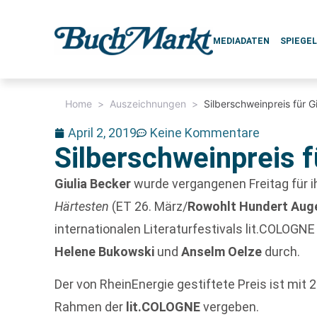
MEDIADATEN
SPIEGE
Home
>
Auszeichnungen
>
Silberschweinpreis für G
April 2, 2019
Keine Kommentare
Silberschweinpreis f
Giulia Becker
wurde vergangenen Freitag für 
Härtesten
(ET 26. März/
Rowohlt Hundert Aug
internationalen Literaturfestivals lit.COLOGN
Helene Bukowski
und
Anselm Oelze
durch.
Der von RheinEnergie gestiftete Preis ist mit 2
Rahmen der
lit.COLOGNE
vergeben.