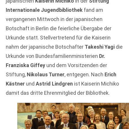
japanischen
Kaiserin Michiko
in der
Stiftung
Internationale Jugendbibliothek
fand am
vergangenen Mittwoch in der japanischen
Botschaft in Berlin die feierliche Übergabe der
Urkunde statt. Stellvertretend für die Kaiserin
nahm der japanische Botschafter
Takeshi Yagi
die
Urkunde von Bundesfamilienministerien
Dr.
Franziska Giffey
und dem Vorsitzenden der
Stiftung,
Nikolaus Turner
, entgegen. Nach
Erich
Kästner
und
Astrid Lindgren
ist Kaiserin Michiko
damit das dritte Ehrenmitglied der Bibliothek.