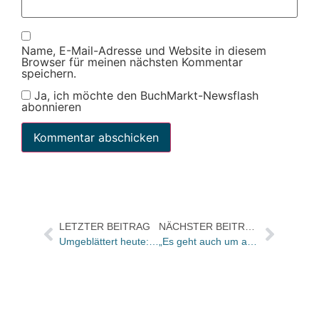
Name, E-Mail-Adresse und Website in diesem
Browser für meinen nächsten Kommentar
speichern.
Ja, ich möchte den BuchMarkt-Newsflash
abonnieren
LETZTER BEITRAG
NÄCHSTER BEITRAG
Umgeblättert heute: Der australische Dichter Les Murray ist gestorben
„Es geht auch um alternative Lebensformen, unsere heutige Wegwerfgesellschaft und den schönen Schein der sozialen Medien“