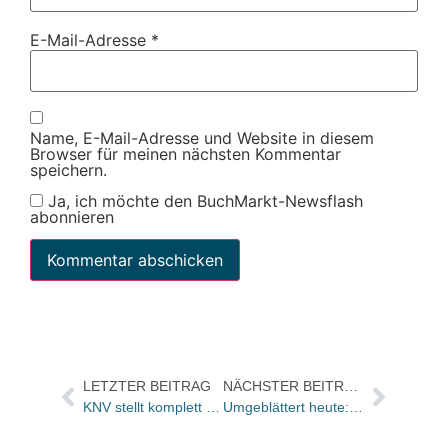
E-Mail-Adresse
*
Name, E-Mail-Adresse und Website in diesem
Browser für meinen nächsten Kommentar
speichern.
Ja, ich möchte den BuchMarkt-Newsflash
abonnieren
LETZTER BEITRAG
NÄCHSTER BEITRAG
KNV stellt komplett auf externe Transportdienstleister um
Umgeblättert heute: Die französische Schriftstellerin Leïla Slimani im Gespräch über Sex, Scham und Politik