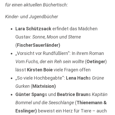
für einen
aktuellen Büchertisch:
Kinder- und Jugendbücher
Lara Schützsack
erfindet das Mädchen
Gustav:
Sonne, Moon und Sterne
(
FischerSauerländer)
„Vorsicht vor Rundfüßlern“: In ihrem Roman
Vom Fuchs, der ein Reh sein wollte
(
Oetinger
)
lässt
Kirsten Boie
viele Fragen offen
„So viele Hochbegabte“:
Lena Hach
s
Grüne
Gurken
(
Mixtvision)
Günter Spang
s und
Beatrice Braun
s
Kapitän
Bommel und die Seeschlange
(
Thienemann &
Esslinger)
beweist ein Herz für Tiere – auch