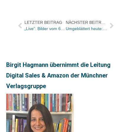
LETZTER BEITRAG
NÄCHSTER BEITRAG
„Live“: Bilder vom 60. Geburtstag der Agence Hoffman
Umgeblättert heute: „Was es wirklich heißt, sich nur aus der Natur zu ernähren“ – John Lewis-Stempels „Mein Jahr als Jäger und Sammler“ (DuMont)
Birgit Hagmann übernimmt die Leitung
Digital Sales & Amazon der Münchner
Verlagsgruppe