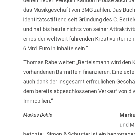
denen neben Penguin Random House auch das
das Musikgeschäft von BMG zählen. Das Buch
identitätsstiftend seit Gründung des C. Bert
und hat bis heute nichts von seiner Attraktivi
eines der weltweit führenden Kreativunterneh
6 Mrd. Euro in Inhalte sein.“
Thomas Rabe weiter: „Bertelsmann wird den 
vorhandenen Barmitteln finanzieren. Eine exter
auch dank der insgesamt erfreulichen Gesch
dem bereits abgeschlossenen Verkauf von div
Immobilien.“
Marku
Markus Dohle
und Mi
betonte: „Simon & Schuster ist ein hervorrage