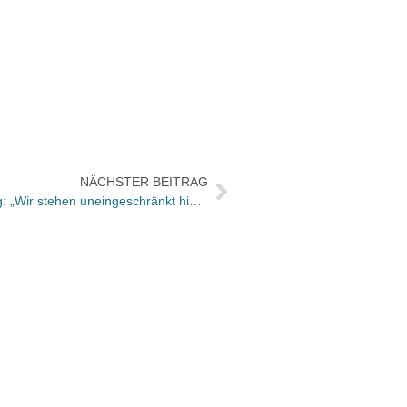
NÄCHSTER BEITRAG
Oetinger Verlegerin Julia Bielenberg: „Wir stehen uneingeschränkt hinter unserer Autorin!“
Wie w