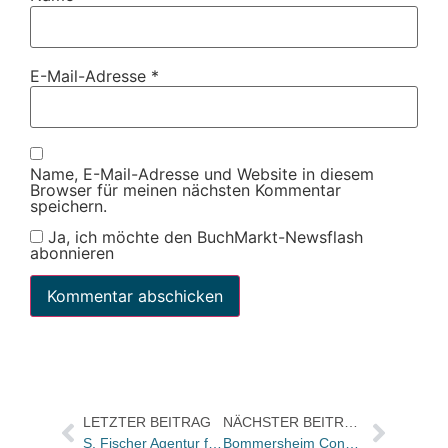
E-Mail-Adresse
*
Name, E-Mail-Adresse und Website in diesem
Browser für meinen nächsten Kommentar
speichern.
Ja, ich möchte den BuchMarkt-Newsflash
abonnieren
LETZTER BEITRAG
NÄCHSTER BEITRAG
S. Fischer Agentur für Film- und Fernsehen: Regine Eckel wird neue Geschäftsführerin
Bommersheim Consulting unter die 25 besten PersonalberaterInnen gewählt