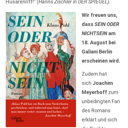
Husarenritt!“
(Hanns Zischler in DER SPIEGEL).
Wir freuen uns,
dass
SEIN ODER
NICHTSEIN
am
18. August bei
Galiani Berlin
erscheinen wird.
Zudem hat
sich
Joachim
Meyerhoff
zum
unbedingten Fan
des Romans
erklärt und sich