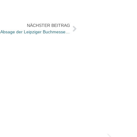
NÄCHSTER BEITRAG
Umgeblättert heute: Die Presse zur Absage der Leipziger Buchmesse „Droht hier ein Kulturbruch?“
Das D