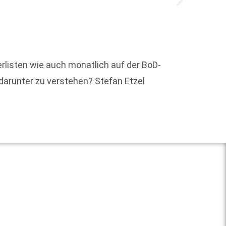
Das Di
Instit
rlisten wie auch monatlich auf der BoD-
Publik
 darunter zu verstehen? Stefan Etzel
Weit