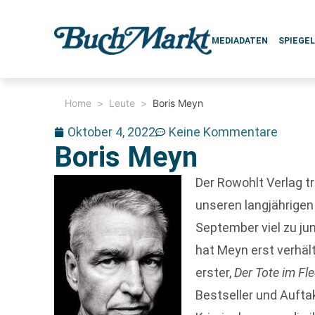
MEDIADATEN
SPIEGE
Home
>
Leute
>
Boris Meyn
Oktober 4, 2022
Keine Kommentare
Boris Meyn
Der Rowohlt Verlag t
unseren langjährigen 
September viel zu ju
hat Meyn erst verhäl
erster,
Der Tote im Fle
Bestseller und Auftak