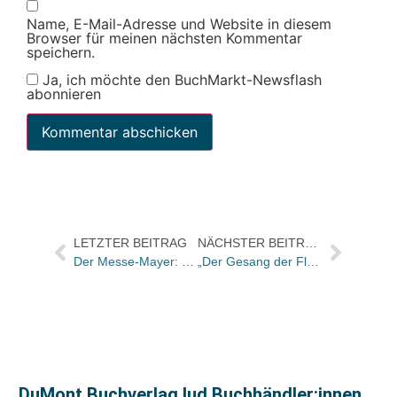
Name, E-Mail-Adresse und Website in diesem
Browser für meinen nächsten Kommentar
speichern.
Ja, ich möchte den BuchMarkt-Newsflash
abonnieren
LETZTER BEITRAG
NÄCHSTER BEITRAG
Der Messe-Mayer: „Ich kann noch Mihály Csíkszentmihályi tippen“
„Der Gesang der Flusskrebse“ bei Heyne im Taschenbuch jetzt eine Million mal verkauft
DuMont Buchverlag lud Buchhändler:innen