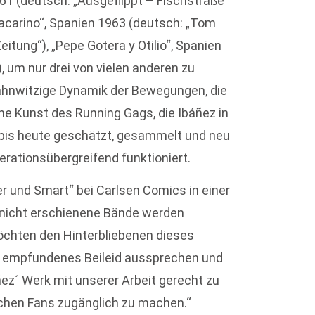
961 (deutsch: „Ausgeflippt – Fischstraße
 Sacarino“, Spanien 1963 (deutsch: „Tom
itung“), „Pepe Gotera y Otilio“, Spanien
), um nur drei von vielen anderen zu
wahnwitzige Dynamik der Bewegungen, die
he Kunst des Running Gags, die Ibáñez in
bis heute geschätzt, gesammelt und neu
rationsübergreifend funktioniert.
r und Smart“ bei Carlsen Comics in einer
 nicht erschienene Bände werden
möchten den Hinterbliebenen dieses
f empfundenes Beileid aussprechen und
ez´ Werk mit unserer Arbeit gerecht zu
chen Fans zugänglich zu machen.“