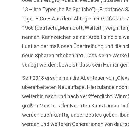
60er Jahren: „13, Rue del Percebe“, Spanien 1
13 – irre Typen, heiße Sprüche“), „El botones
Tiger + Co – Aus dem Alltag einer Großstadt-Ze
1966 (deutsch: „Mein Gott, Walter!“, vergriffen
nennen. Kennzeichen seiner Arbeit sind die 
Lust an der maßlosen Übertreibung und die ho
neue Sphären erhoben hat. Dass seine Werke 
verlegt werden, beweist, dass sein Humor gene
Seit 2018 erscheinen die Abenteuer von „Cleve
überarbeiteten Neuauflage. Hierzulande noch
weiterhin nach und nach veröffentlicht. Wir 
großen Meisters der Neunten Kunst unser tie
werden auch künftig unser Bestes geben, Ibáñ
werden und weiteren Generationen von deuts