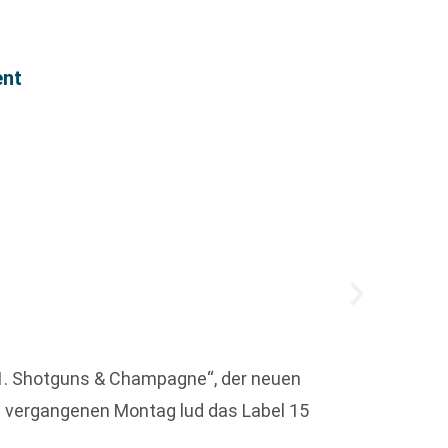
ent
Büche
h 1. Shotguns & Champagne“, der neuen
 vergangenen Montag lud das Label 15
Um die