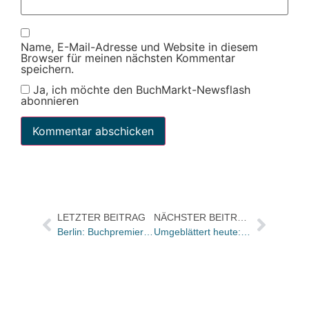
Name, E-Mail-Adresse und Website in diesem
Browser für meinen nächsten Kommentar
speichern.
Ja, ich möchte den BuchMarkt-Newsflash
abonnieren
LETZTER BEITRAG
NÄCHSTER BEITRAG
Berlin: Buchpremiere der „Biographie des Tagebuchs der Anne Frank“
Umgeblättert heute: Zwei Neuübersetzungen der Literaturnobelpreisträgerin Sigrid Undset