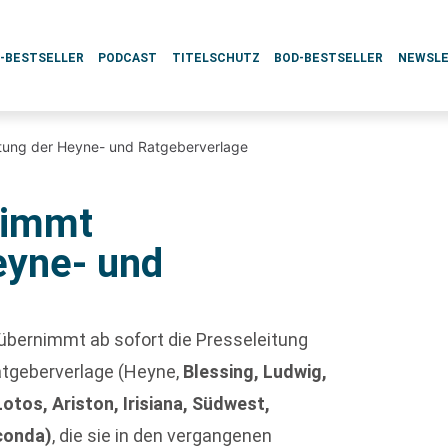
L-BESTSELLER
PODCAST
TITELSCHUTZ
BOD-BESTSELLER
NEWSL
eitung der Heyne- und Ratgeberverlage
nimmt
eyne- und
übernimmt ab sofort die Presseleitung
atgeberverlage (Heyne,
Blessing, Ludwig,
Lotos, Ariston, Irisiana, Südwest,
conda)
, die sie in den vergangenen