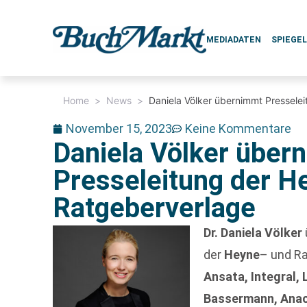
MEDIADATEN
SPIEGE
Home
>
News
>
Daniela Völker übernimmt Pressel
November 15, 2023
Keine Kommentare
Daniela Völker über
Presseleitung der H
Ratgeberverlage
Dr. Daniela Völker
der
Heyne
– und R
Ansata, Integral, 
Bassermann, Ana