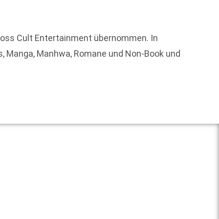
Der sta
ross Cult Entertainment übernommen. In
neue P
ics, Manga, Manhwa, Romane und Non-Book und
und imt
Weit