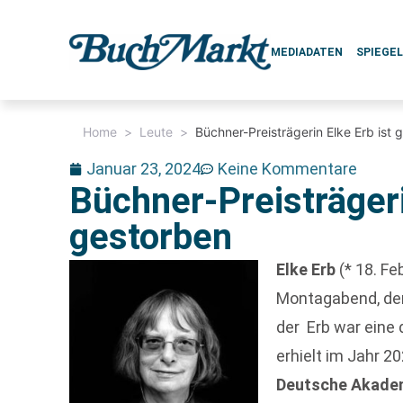
MEDIADATEN
SPIEGE
Home
>
Leute
>
Büchner-Preisträgerin Elke Erb ist 
Januar 23, 2024
Keine Kommentare
Büchner-Preisträgeri
gestorben
Elke Erb
(* 18. Fe
Montagabend, den 
der Erb war eine 
erhielt im Jahr 2
Deutsche Akadem