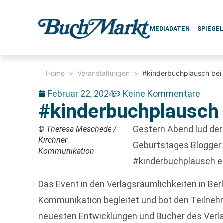
MEDIADATEN
SPIEGE
Home
>
Veranstaltungen
>
#kinderbuchplausch bei
Februar 22, 2024
Keine Kommentare
#kinderbuchplausch
Gestern Abend lud der
© Theresa Meschede /
Kirchner
Geburtstages Blogger:
Kommunikation
#kinderbuchplausch ei
Das Event in den Verlagsräumlichkeiten in Ber
Kommunikation begleitet und bot den Teilneh
neuesten Entwicklungen und Bücher des Verla