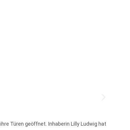
Wie w
re Türen geöffnet. Inhaberin Lilly Ludwig hat