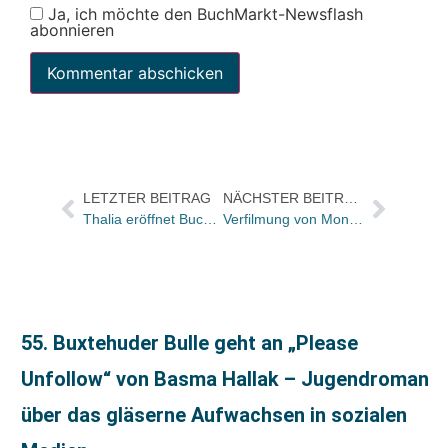
Ja, ich möchte den BuchMarkt-Newsflash
abonnieren
LETZTER BEITRAG
NÄCHSTER BEITRAG
Thalia eröffnet Buchhandlung in Salzgitter
Verfilmung von Mona Kastens New-Adult-Roman „Save Me“ startet bei Prime Video
55. Buxtehuder Bulle geht an „Please
Unfollow“ von Basma Hallak – Jugendroman
über das gläserne Aufwachsen in sozialen