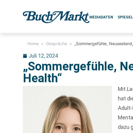
MEDIADATEN
SPIEGE
Home
>
Gespräche
>
„Sommergefühle, Neuseeland,
Juli 12, 2024
„Sommergefühle, Ne
Health“
Mit
La
hat di
Adult
Mental
dazu 