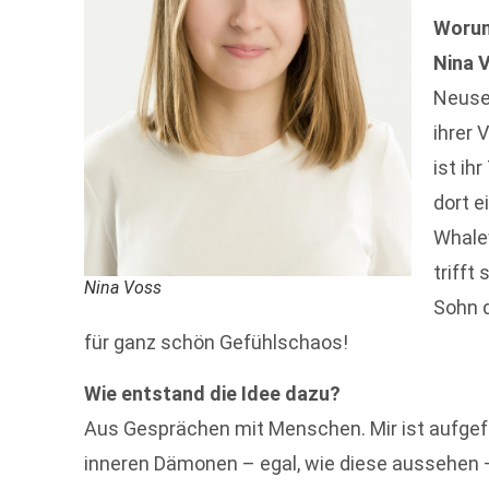
Worum
Nina 
Neusee
ihrer
ist ih
dort e
Whale
trifft
Nina Voss
Sohn d
für ganz schön Gefühlschaos!
Wie entstand die Idee dazu?
Aus Gesprächen mit Menschen. Mir ist aufgefal
inneren Dämonen – egal, wie diese aussehen – 