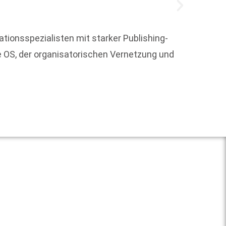
tionsspezialisten mit starker Publishing-
re OS, der organisatorischen Vernetzung und
Der We
mit ei
Weit