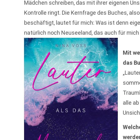
Mädchen schreiben, das mit ihrer eigenen Un
Kontrolle ringt. Die Kernfrage des Buches, a
beschäftigt, lautet für mich: Was ist denn eig
natürlich noch Neuseeland, das auch für mich
Mit w
das Bu
„Laute
sommer
Traumk
alle a
Unsich
Welche
werde