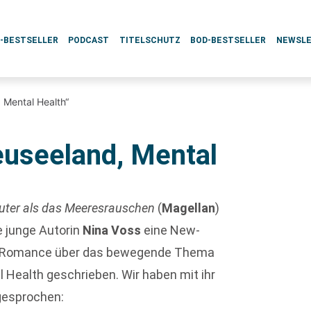
L-BESTSELLER
PODCAST
TITELSCHUTZ
BOD-BESTSELLER
NEWSL
 Mental Health“
useeland, Mental
uter als das Meeresrauschen
(
Magellan
)
e junge Autorin
Nina Voss
eine New-
-Romance über das bewegende Thema
 Health geschrieben. Wir haben mit ihr
gesprochen: