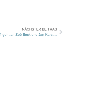
NÄCHSTER BEITRAG
Der K.-H. Zillmer-Verlegerpreis 2024 geht an Zoë Beck und Jan Karsten
Die H