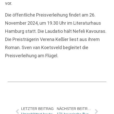
vor.
Die öffentliche Preisverleihung findet am 26.
November 2024, um 19.30 Uhr im Literaturhaus
Hamburg statt. Die Laudatio hält Nefeli Kavouras.
Die Preisträgerin Verena Keßler liest aus ihrem
Roman. Sven van Koetsveld begleitet die
Preisverleihung am Flügel.
LETZTER BEITRAG
NÄCHSTER BEITRAG
Umgeblättert heute: Ein berührender Roman über Freundschaft
171 bayerische Buchhandlungen mit dem Gütesiegel „Partner der Schulen für Leseförderung“ ausgezeichnet