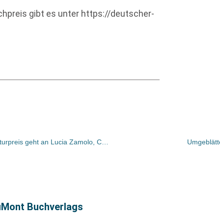
preis gibt es unter https://deutscher-
Deutsch-Französischer Jugendliteraturpreis geht an Lucia Zamolo, Chloé Guidoux und Claire Martha
Umgeblätte
DuMont Buchverlags