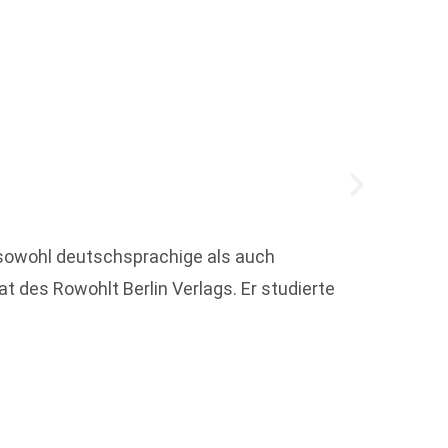
t sowohl deutschsprachige als auch
at des Rowohlt Berlin Verlags. Er studierte
Ich wil
Strukt
Weit