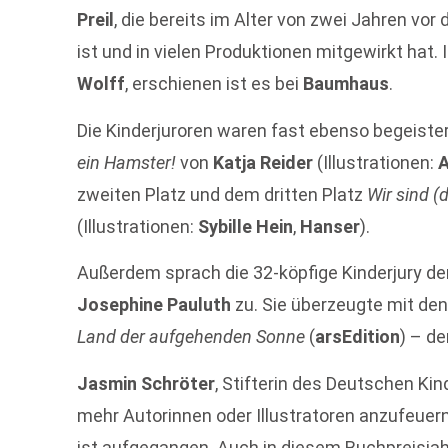
Preil
, die bereits im Alter von zwei Jahren vo
ist und in vielen Produktionen mitgewirkt hat.
Wolff
, erschienen ist es bei
Baumhaus
.
Die Kinderjuroren waren fast ebenso begeist
ein Hamster!
von
Katja Reider
(Illustrationen:
A
zweiten Platz und dem dritten Platz
Wir sind (
(Illustrationen:
Sybille Hein
,
Hanser
).
Außerdem sprach die 32-köpfige Kinderjury den
Josephine Pauluth
zu. Sie überzeugte mit de
Land der aufgehenden Sonne
(
arsEdition
) – d
Jasmin Schröter
, Stifterin des Deutschen Ki
mehr Autorinnen oder Illustratoren anzufeuern, 
ist aufgegangen. Auch in diesem Buchpreisja