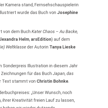
r der Kamera stand, Fernsehschauspielerin
 Illustriert wurde das Buch von
Josephine
ert von dem Buch
Kater Chaos – Au Backe,
lexandra Helm
,
arsEdition
) auf dem
die) Weltklasse
der Autorin
Tanya Lieske
 Sonderpreis Illustration in diesem Jahr
n Zeichnungen für das Buch
Japan, das
er Text stammt von
Christin Bohnke
.
nderbuchpreises: „Unser Wunsch, noch
ihrer Kreativität freien Lauf zu lassen,
hr haben wir wieder dutzende