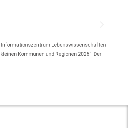
ED – Informationszentrum Lebenswissenschaften
 in kleinen Kommunen und Regionen 2026“. Der
Der We
mit ei
Weit