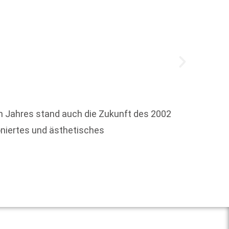
Mit ei
 Jahres stand auch die Zukunft des 2002
Floria
ioniertes und ästhetisches
Weit