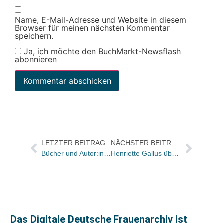
Name, E-Mail-Adresse und Website in diesem
Browser für meinen nächsten Kommentar
speichern.
Ja, ich möchte den BuchMarkt-Newsflash
abonnieren
LETZTER BEITRAG
NÄCHSTER BEITRAG
Bücher und Autor:innen in der „Frankfurter Allgemeinen Sonntagszeitung“
Henriette Gallus übernimmt Gesamtverantwortung für die Öffentlichkeitsstrategien der Ullstein Buchverlage
Das Digitale Deutsche Frauenarchiv ist