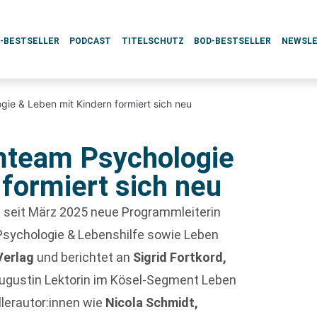
L-BESTSELLER
PODCAST
TITELSCHUTZ
BOD-BESTSELLER
NEWSL
e & Leben mit Kindern formiert sich neu
mteam Psychologie
formiert sich neu
t seit März 2025 neue Programmleiterin
Psychologie & Lebenshilfe sowie Leben
Verlag
und berichtet an
Sigrid Fortkord,
 Augustin Lektorin im Kösel-Segment Leben
llerautor:innen wie
Nicola Schmidt,