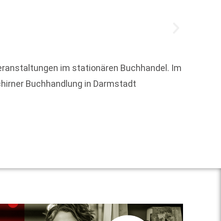
Veranstaltungen im stationären Buchhandel. Im
Der Li
Schirner Buchhandlung in Darmstadt
92-jäh
aus. J
Weit