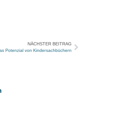
NÄCHSTER BEITRAG
as Potenzial von Kindersachbüchern
Der L
n