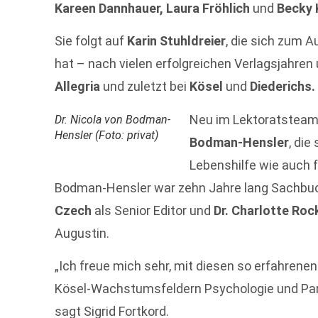
Kareen Dannhauer, Laura Fröhlich
und
Becky 
Sie folgt auf
Karin Stuhldreier
, die sich zum 
hat – nach vielen erfolgreichen Verlagsjahren
Allegria
und zuletzt bei
Kösel
und
Diederichs.
Neu im Lektoratsteam 
Dr. Nicola von Bodman-
Hensler (Foto: privat)
Bodman-Hensler
, die
Lebenshilfe wie auch f
Bodman-Hensler war zehn Jahre lang Sachbuc
Czech
als Senior Editor und
Dr. Charlotte Roc
Augustin.
„Ich freue mich sehr, mit diesen so erfahrenen 
Kösel-Wachstumsfeldern Psychologie und Pare
sagt Sigrid Fortkord.