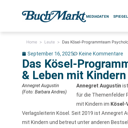
MEDIADATEN
SPIEGE
Home
>
Leute
>
Das Kösel-Programmteam Psychologi
September 16, 2025
Keine Kommentare
Das Kösel-Program
& Leben mit Kindern 
Annegret Augustin
is
Annegret Augustin
(Foto: Barbara Andres)
für die Themenfelder 
mit Kindern im
Kösel-
Verlagsleiterin Kösel. Seit 2019 ist Annegret
mit Kindern und betreut unter anderen Bestse