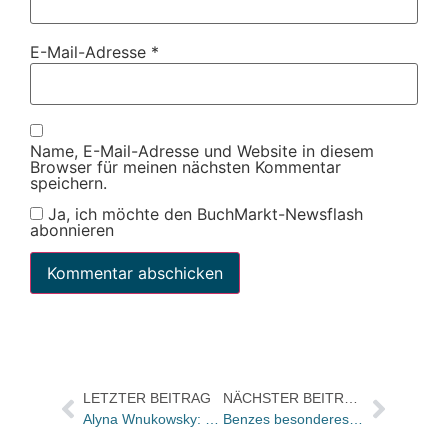
E-Mail-Adresse
*
Name, E-Mail-Adresse und Website in diesem
Browser für meinen nächsten Kommentar
speichern.
Ja, ich möchte den BuchMarkt-Newsflash
abonnieren
LETZTER BEITRAG
NÄCHSTER BEITRAG
Alyna Wnukowsky: „Print-on-Demand sichert Verlagen Verfügbarkeit und Umsatz“
Benzes besonderes Buch: Unwiderstehlicher Verführer zur Reise- und Insellust